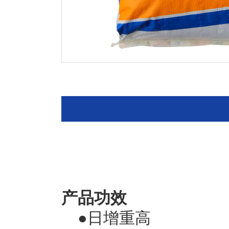
产
品功效
●日增重高